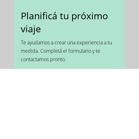
Planificá tu próximo
viaje
Te ayudamos a crear una experiencia a tu
medida. Completá el formulario y te
contactamos pronto.
Escribinos por mail
info@matersustentable.com.ar
Chateá con nuestro
equipo
Abrir Whatsapp
Reservá una reunión con
nuestro equipo